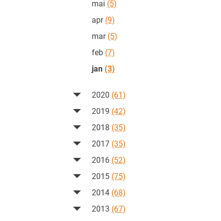
mai
(5)
apr
(9)
mar
(5)
feb
(7)
jan
(3)
2020
(61)
2019
(42)
2018
(35)
2017
(35)
2016
(52)
2015
(75)
2014
(68)
2013
(67)