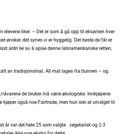
om elevene liker. – Det er som å gå opp til eksamen hver
 ønsker, det synes vi er hyggelig. Det beste de får er
sst aldri lei av å spise denne latinamerikanske retten,
tatt av tradisjonsmat. All mat lages fra bunnen – og
ten/råvarene de bruker må være økologiske. Innkjøpene
e kjøper også noe Fairtrade, men hun sier at utvalget til
ist år var det hele 25 som valgte vegetarisk og 2-3
taler ikke noe ekstra for dette.