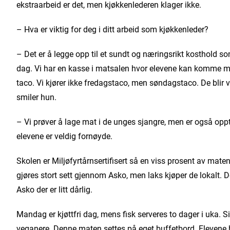
ekstraarbeid er det, men kjøkkenlederen klager ikke.
– Hva er viktig for deg i ditt arbeid som kjøkkenleder?
– Det er å legge opp til et sundt og næringsrikt kosthold s
dag. Vi har en kasse i matsalen hvor elevene kan komme med
taco. Vi kjører ikke fredagstaco, men søndagstaco. De blir vi
smiler hun.
– Vi prøver å lage mat i de unges sjangre, men er også opp
elevene er veldig fornøyde.
Skolen er Miljøfyrtårnsertifisert så en viss prosent av ma
gjøres stort sett gjennom Asko, men laks kjøper de lokalt. D
Asko der er litt dårlig.
Mandag er kjøttfri dag, mens fisk serveres to dager i uka. S
veganere. Denne maten settes på eget buffetbord. Elevene be