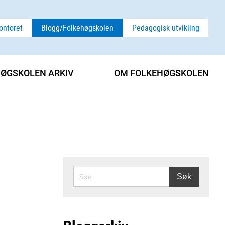
ontoret
Blogg/Folkehøgskolen
Pedagogisk utvikling
ØGSKOLEN ARKIV
OM FOLKEHØGSKOLEN
SØK
Søk