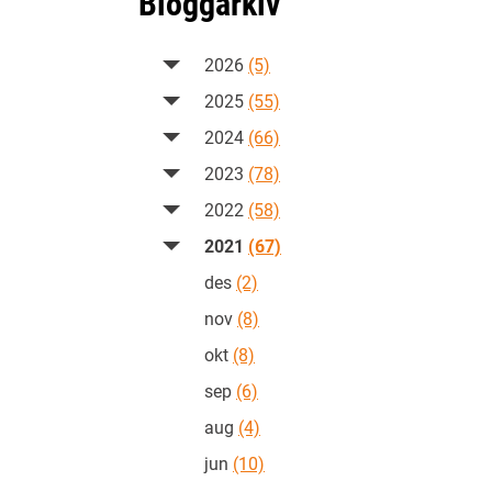
Bloggarkiv
2026
(5)
2025
(55)
2024
(66)
2023
(78)
2022
(58)
2021
(67)
des
(2)
nov
(8)
okt
(8)
sep
(6)
aug
(4)
jun
(10)