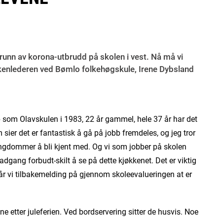
grunn av korona-utbrudd på skolen i vest. Nå må vi
kenlederen ved Bømlo folkehøgskule, Irene Dybsland
pp som Olavskulen i 1983, 22 år gammel, hele 37 år har det
 sier det er fantastisk å gå på jobb fremdeles, og jeg tror
 ungdommer å bli kjent med. Og vi som jobber på skolen
 adgang forbudt-skilt å se på dette kjøkkenet. Det er viktig
får vi tilbakemelding på gjennom skoleevalueringen at er
e etter juleferien. Ved bordservering sitter de husvis. Noe