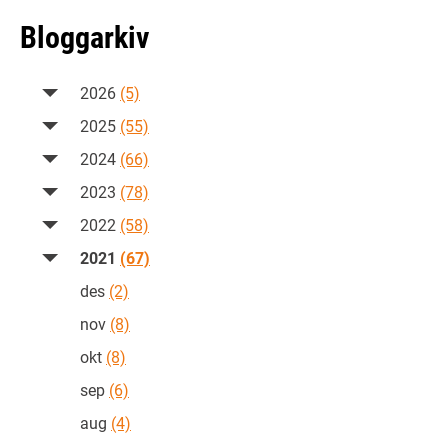
Bloggarkiv
2026
(5)
2025
(55)
2024
(66)
2023
(78)
2022
(58)
2021
(67)
des
(2)
nov
(8)
okt
(8)
sep
(6)
aug
(4)