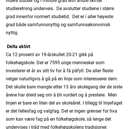
videre studier og i mindre grad enn andre skifter
studieretning underveis. De avslutter studiene i større
grad innenfor normert studietid. Det er i aller høyeste
grad både samfunnsnyttig og samfunnsøkonomisk
nyttig.
Delta aktivt
Ca 12 prosent av 19-årskullet 20-21 gikk på
folkehøgskole. Det er 7595 unge mennesker som
investerer et år av sitt liv for å få påfyll. De aller fleste
velger naturligvis å gå på en linje som interesserer dem.
Det skulle bare mangle etter 13 års skolegang der de siste
årene har dreid seg om å bli vurdert og å prestere. Men
linjen er bare en liten del av skoleåret. I tillegg til linjefaget
er det fellesfag og valgfag. Det er ingen grenser for hva
som kan være fag på en folkehøgskole, så lenge det
undervises i tråd med folkehøgskolens tradisjoner.