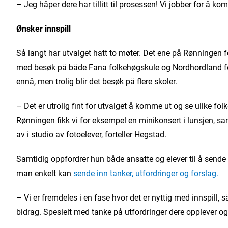
– Jeg håper dere har tillitt til prosessen! Vi jobber for å k
Ønsker innspill
Så langt har utvalget hatt to møter. Det ene på Rønningen f
med besøk på både Fana folkehøgskule og Nordhordland fol
ennå, men trolig blir det besøk på flere skoler.
– Det er utrolig fint for utvalget å komme ut og se ulike fol
Rønningen fikk vi for eksempel en minikonsert i lunsjen, sam
av i studio av fotoelever, forteller Hegstad.
Samtidig oppfordrer hun både ansatte og elever til å sende in
man enkelt kan
sende inn tanker, utfordringer og forslag.
– Vi er fremdeles i en fase hvor det er nyttig med innspill,
bidrag. Spesielt med tanke på utfordringer dere opplever og 