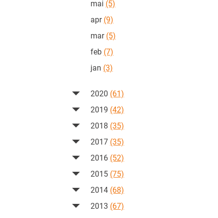
mai
(5)
apr
(9)
mar
(5)
feb
(7)
jan
(3)
2020
(61)
2019
(42)
2018
(35)
2017
(35)
2016
(52)
2015
(75)
2014
(68)
2013
(67)