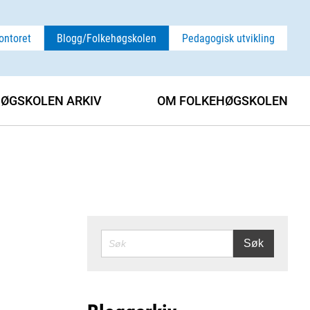
ontoret
Blogg/Folkehøgskolen
Pedagogisk utvikling
ØGSKOLEN ARKIV
OM FOLKEHØGSKOLEN
SØK
Søk