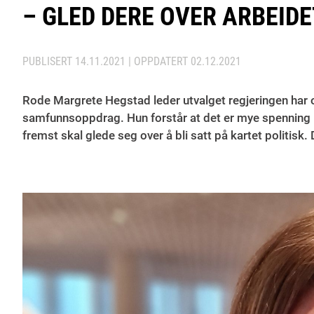
– GLED DERE OVER ARBEID
PUBLISERT
14.11.2021
| OPPDATERT
02.12.2021
Rode Margrete Hegstad leder utvalget regjeringen har 
samfunnsoppdrag. Hun forstår at det er mye spenning kn
fremst skal glede seg over å bli satt på kartet politis