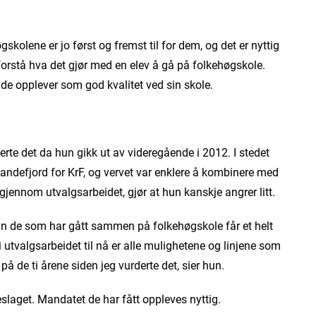
kolene er jo først og fremst til for dem, og det er nyttig
å forstå hva det gjør med en elev å gå på folkehøgskole.
de opplever som god kvalitet ved sin skole.
rte det da hun gikk ut av videregående i 2012. I stedet
 Sandefjord for KrF, og vervet var enklere å kombinere med
t gjennom utvalgsarbeidet, gjør at hun kanskje angrer litt.
dan de som har gått sammen på folkehøgskole får et helt
utvalgsarbeidet til nå er alle mulighetene og linjene som
 de ti årene siden jeg vurderte det, sier hun.
slaget. Mandatet de har fått oppleves nyttig.