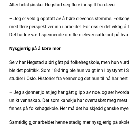
Aller helst ønsker Hegstad seg flere innspill fra elever.
– Jeg er veldig opptatt av å høre elevenes stemme. Folkehøgs
med flere perspektiver inn i arbeidet. For oss er det viktig 
Det hadde vært spennende om flere elever satte ord på hva 
Nysgjerrig på å lære mer
Selv har Hegstad aldri gått på folkehøgskole, men hun vurde
ble det politikk. Som 18-åring ble hun valgt inn i bystyret i
studier i Oslo. Historier fra venner og det hun til nå har hør
– Jeg skjønner jo at jeg har gått glipp av noe, og ser hvor
unikt vennskap. Det som kanskje har overrasket meg mest i 
finnes på folkehøgskole. Her må det ha skjedd ganske mye på
Samtidig gjør arbeidet henne stadig mer nysgjerrig på skole