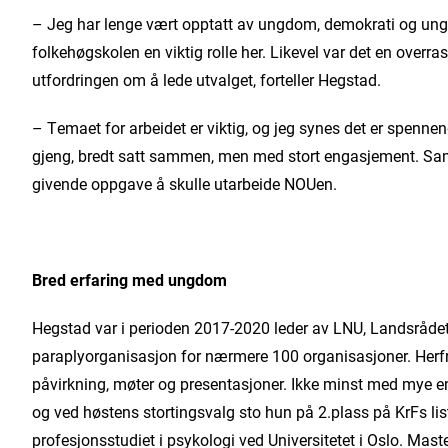
– Jeg har lenge vært opptatt av ungdom, demokrati og un
folkehøgskolen en viktig rolle her. Likevel var det en overr
utfordringen om å lede utvalget, forteller Hegstad.
– Temaet for arbeidet er viktig, og jeg synes det er spennen
gjeng, bredt satt sammen, men med stort engasjement. Sammen
givende oppgave å skulle utarbeide NOUen.
Bred erfaring med ungdom
Hegstad var i perioden 2017-2020 leder av LNU, Landsråde
paraplyorganisasjon for nærmere 100 organisasjoner. Herfra
påvirkning, møter og presentasjoner. Ikke minst med mye 
og ved høstens stortingsvalg sto hun på 2.plass på KrFs lis
profesjonsstudiet i psykologi ved Universitetet i Oslo. Ma