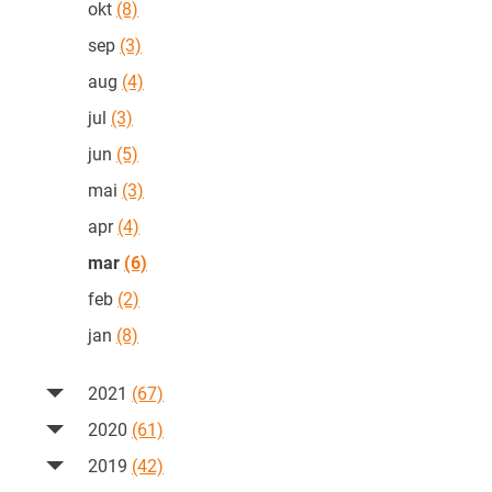
okt
(8)
sep
(3)
aug
(4)
jul
(3)
jun
(5)
mai
(3)
apr
(4)
mar
(6)
feb
(2)
jan
(8)
2021
(67)
2020
(61)
2019
(42)