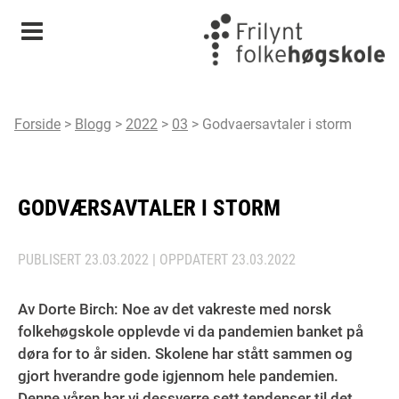
Meny
Forside
>
Blogg
>
2022
>
03
>
Godvaersavtaler i storm
GODVÆRSAVTALER I STORM
PUBLISERT
23.03.2022
| OPPDATERT
23.03.2022
Av Dorte Birch: Noe av det vakreste med norsk
folkehøgskole opplevde vi da pandemien banket på
døra for to år siden. Skolene har stått sammen og
gjort hverandre gode igjennom hele pandemien.
Denne våren har vi dessverre sett tendenser til det