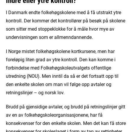
Indre eller ytre kontroll?
I Danmark endte folkehøgskolene med å få utstrakt ytre
kontroll. Der kommer det kontrollører på besøk på skolene
som sitter med stoppeklokke for å måle hvor mye av
undervisningen som er allmenndannende.
I Norge mistet folkehøgskolene kortkursene, men har
foreløpig liten grad av ytre kontroll. Den kan komme i
forbindelse med Folkehøgskoleutvalgets offentlige
utredning (NOU). Men inntil da så er det fortsatt opp til
den enkelte skolen om man vil følge opp avtaler og
retningslinjer – og norsk lov.
Brudd på gjensidige avtaler, og brudd på retningslinjer gitt
av en av folkehøgskoleorganisasjonene, har få
konsekvenser for den enkelte skolen. Men det kan få store
konsekvenser for skoleslaget i form av tap av rettigheter