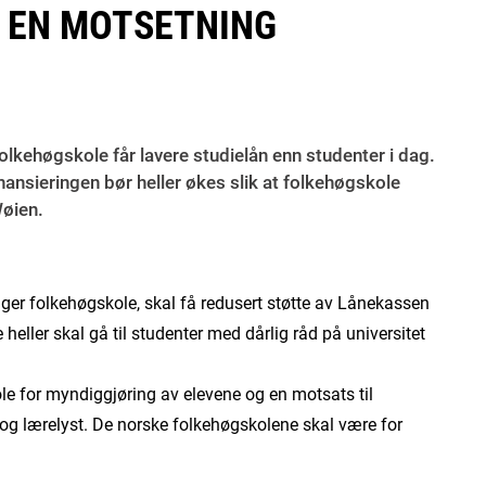
E EN MOTSETNING
olkehøgskole får lavere studielån enn studenter i dag.
inansieringen bør heller økes slik at folkehøgskole
Wøien.
r folkehøgskole, skal få redusert støtte av Lånekassen
heller skal gå til studenter med dårlig råd på universitet
le for myndiggjøring av elevene og en motsats til
 lærelyst. De norske folkehøgskolene skal være for