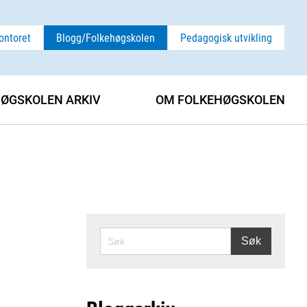
ontoret
Blogg/Folkehøgskolen
Pedagogisk utvikling
ØGSKOLEN ARKIV
OM FOLKEHØGSKOLEN
SØK
Søk