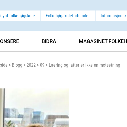
rilynt folkehøgskole
Folkehøgskoleforbundet
Informasjonsk
ONSERE
BIDRA
MAGASINET FOLKEH
side
>
Blogg
>
2022
>
09
>
Laering og latter er ikke en motsetning