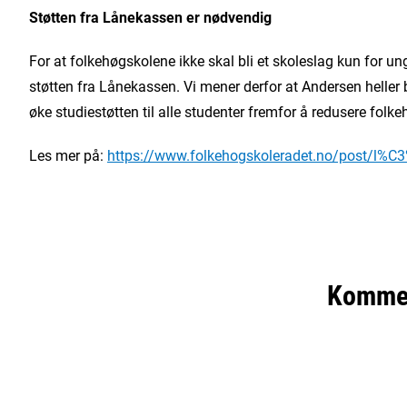
Støtten fra Lånekassen er nødvendig
For at folkehøgskolene ikke skal bli et skoleslag kun for u
støtten fra Lånekassen. Vi mener derfor at Andersen heller b
øke studiestøtten til alle studenter fremfor å redusere folke
Les mer på:
https://www.folkehogskoleradet.no/post/l%C3%
Komme