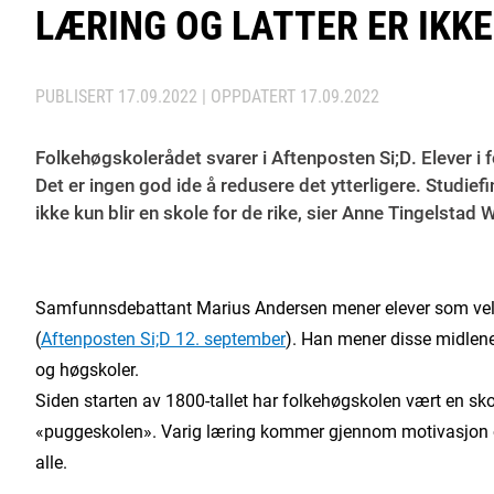
LÆRING OG LATTER ER IKK
PUBLISERT
17.09.2022
| OPPDATERT
17.09.2022
Folkehøgskolerådet svarer i Aftenposten Si;D. Elever i f
Det er ingen god ide å redusere det ytterligere. Studief
ikke kun blir en skole for de rike, sier Anne Tingelstad 
Samfunnsdebattant Marius Andersen mener elever som velge
(
Aftenposten Si;D 12. september
). Han mener disse midlene 
og høgskoler.
Siden starten av 1800-tallet har folkehøgskolen vært en sko
«puggeskolen». Varig læring kommer gjennom motivasjon og
alle.