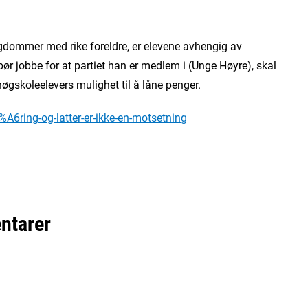
ngdommer med rike foreldre, er elevene avhengig av
ør jobbe for at partiet han er medlem i (Unge Høyre), skal
høgskoleelevers mulighet til å låne penger.
A6ring-og-latter-er-ikke-en-motsetning
ntarer