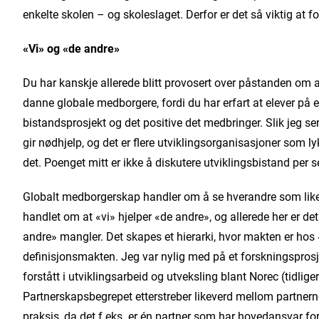
enkelte skolen – og skoleslaget. Derfor er det så viktig at f
«Vi» og «de andre»
Du har kanskje allerede blitt provosert over påstanden om at
danne globale medborgere, fordi du har erfart at elever på 
bistandsprosjekt og det positive det medbringer. Slik jeg s
gir nødhjelp, og det er flere utviklingsorganisasjoner som 
det. Poenget mitt er ikke å diskutere utviklingsbistand per 
Globalt medborgerskap handler om å se hverandre som like
handlet om at «vi» hjelper «de andre», og allerede her er det
andre» mangler. Det skapes et hierarki, hvor makten er h
definisjonsmakten. Jeg var nylig med på et forskningspros
forstått i utviklingsarbeid og utveksling blant Norec (tidli
Partnerskapsbegrepet etterstreber likeverd mellom partnerne
praksis, da det f.eks. er én partner som har hovedansvar fo