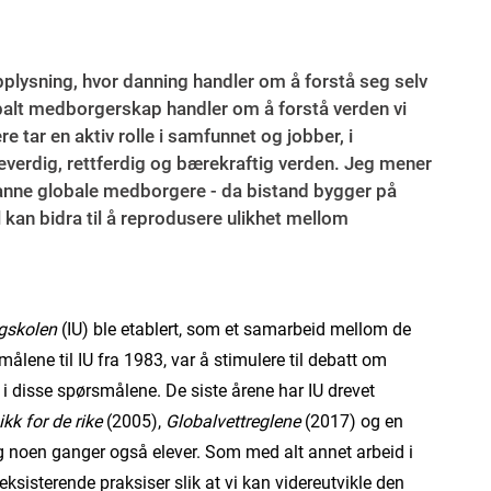
lysning, hvor danning handler om å forstå seg selv
lobalt medborgerskap handler om å forstå verden vi
e tar en aktiv rolle i samfunnet og jobber, i
ikeverdig, rettferdig og bærekraftig verden. Jeg mener
å danne globale medborgere - da bistand bygger på
ll kan bidra til å reprodusere ulikhet mellom
øgskolen
(IU) ble etablert, som et samarbeid mellom de
ålene til IU fra 1983, var å stimulere til debatt om
 disse spørsmålene. De siste årene har IU drevet
kk for de rike
(2005),
Globalvettreglene
(2017) og en
g noen ganger også elever. Som med alt annet arbeid i
eksisterende praksiser slik at vi kan videreutvikle den