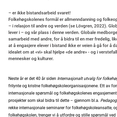
– er ikke bistandsarbeid svaret!
Folkehøgskolenes formål er allmenndanning og folkeopp
– i relasjon til andre og verden (se Lövgren, 2022). G
lever i – og vår plass i denne verden. Globale medborger
samarbeid med andre, for å bidra til en mer fredelig, l
at å engasjere elever i bistand ikke er veien å gå for 
idealet om at «vi» skal hjelpe «de andre» - og i verstefa
mennesker og kulturer.
Neste år er det 40 år siden
Internasjonalt utvalg for folkeh
frilynte og kristne folkehøgskoleorganisasjonene. Ett av form
internasjonale spørsmål og folkehøgskolenes engasjement i
prosjekter som skal bidra til dette – gjennom bl.a.
Pedagogi
rekke internasjonale seminarer for folkehøgskoleansatte, o
folkehøgskolen, trenger vi å utfordre og stille spørsmål ved 