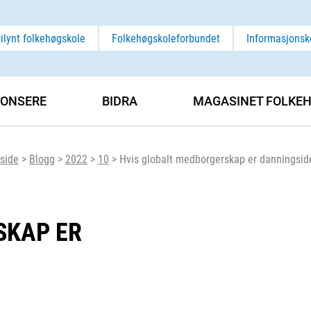
rilynt folkehøgskole
Folkehøgskoleforbundet
Informasjonsk
ONSERE
BIDRA
MAGASINET FOLKEH
side
>
Blogg
>
2022
>
10
>
Hvis globalt medborgerskap er danningsid
SKAP ER