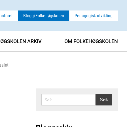
ontoret
Blogg/Folkehøgskolen
Pedagogisk utvikling
ØGSKOLEN ARKIV
OM FOLKEHØGSKOLEN
ealet
SØK
Søk