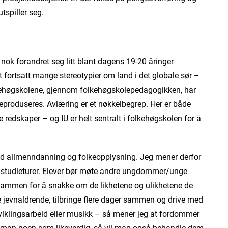
tspiller seg.
r nok forandret seg litt blant dagens 19-20 åringer
 fortsatt mange stereotypier om land i det globale sør –
lkehøgskolene, gjennom folkehøgskolepedagogikken, har
 reproduseres. Avlæring er et nøkkelbegrep. Her er både
 redskaper – og IU er helt sentralt i folkehøgskolen for å
med allmenndanning og folkeopplysning. Jeg mener derfor
å studieturer. Elever bør møte andre ungdommer/unge
sammen for å snakke om de likhetene og ulikhetene de
e jevnaldrende, tilbringe flere dager sammen og drive med
, utviklingsarbeid eller musikk – så mener jeg at fordommer
Ser man noen som likeverdig, så vil man også behandle dem