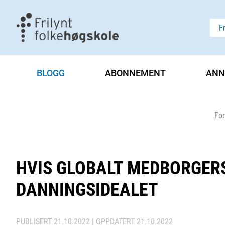
F
BLOGG
ABONNEMENT
ANN
For
HVIS GLOBALT MEDBORGER
DANNINGSIDEALET
PUBLISERT
21.10.2022
| OPPDATERT
21.10.2022