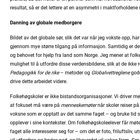
resultat, så er det lettere at en asymmetri i maktforholdene u
Danning av globale medborgere
Bildet av det globale sør, slik det var når jeg vokste opp, ha
gjennom mye større tilgang på informasjon. Samtidig er det
og behovet for hjelp fra land som Norge. Jeg mener at fo
mulighet til å utfordre disse verdensbildene, slik at de ikke
Pedagogikk for de rike
– metoder og
Globalvettreglene
gode
drive dette arbeidet videre.
Folkehøgskoler er ikke bistandsorganisasjoner. Vi driver 
at fokuset må være på
menneskemøter
når skoler reiser p
voksne som er opptatt av det samme faget – og bruke tid 
opplever i sine kontekster. Om folkehøgskoleelever får møt
faget alle interesserer seg for – om det er foto, friluftsliv
vil utfordres og brytes ned, og likeverdet vil vokse frem. 