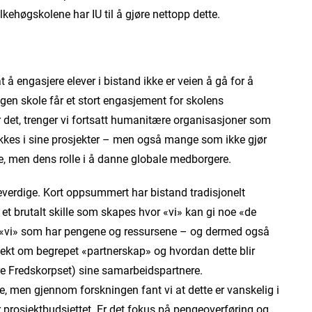
olkehøgskolene har IU til å gjøre nettopp dette.
 å engasjere elever i bistand ikke er veien å gå for å
egen skole får et stort engasjement for skolens
er det, trenger vi fortsatt humanitære organisasjoner som
lykkes i sine prosjekter – men også mange som ikke gjør
se, men dens rolle i å danne globale medborgere.
verdige. Kort oppsummert har bistand tradisjonelt
 et brutalt skille som skapes hvor «vi» kan gi noe «de
os «vi» som har pengene og ressursene – og dermed også
jekt om begrepet «partnerskap» og hvordan dette blir
gere Fredskorpset) sine samarbeidspartnere.
, men gjennom forskningen fant vi at dette er vanskelig i
r prosjektbudsjettet. Er det fokus på pengeoverføring og