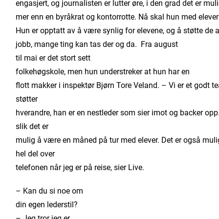
engasjert, og journalisten er lutter øre, i den grad det er mul
mer enn en byråkrat og kontorrotte. Nå skal hun med eleve
Hun er opptatt av å være synlig for elevene, og å støtte de
jobb, mange ting kan tas der og da. Fra august
til mai er det stort sett
folkehøgskole, men hun understreker at hun har en
flott makker i inspektør Bjørn Tore Veland. – Vi er et godt 
støtter
hverandre, han er en nestleder som sier imot og backer opp.
slik det er
mulig å være en måned på tur med elever. Det er også muli
hel del over
telefonen når jeg er på reise, sier Live.
– Kan du si noe om
din egen lederstil?
– Jeg tror jeg er