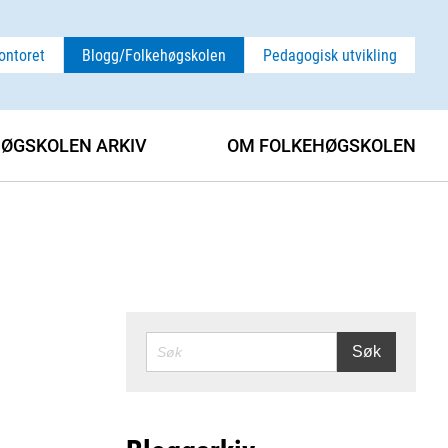
ontoret
Blogg/Folkehøgskolen
Pedagogisk utvikling
ØGSKOLEN ARKIV
OM FOLKEHØGSKOLEN
SØK
Søk