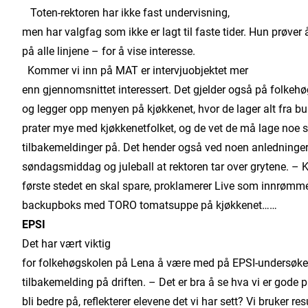
Toten-rektoren har ikke fast undervisning,
men har valgfag som ikke er lagt til faste tider. Hun prøver
på alle linjene – for å vise interesse.
Kommer vi inn på MAT er intervjuobjektet mer
enn gjennomsnittet interessert. Det gjelder også på folkeh
og legger opp menyen på kjøkkenet, hvor de lager alt fra b
prater mye med kjøkkenetfolket, og de vet de må lage noe 
tilbakemeldinger på. Det hender også ved noen anledninger
søndagsmiddag og juleball at rektoren tar over grytene. – K
første stedet en skal spare, proklamerer Live som innrømme
backupboks med TORO tomatsuppe på kjøkkenet……
EPSI
Det har vært viktig
for folkehøgskolen på Lena å være med på EPSI-undersøkel
tilbakemelding på driften. – Det er bra å se hva vi er gode 
bli bedre på, reflekterer elevene det vi har sett? Vi bruker re