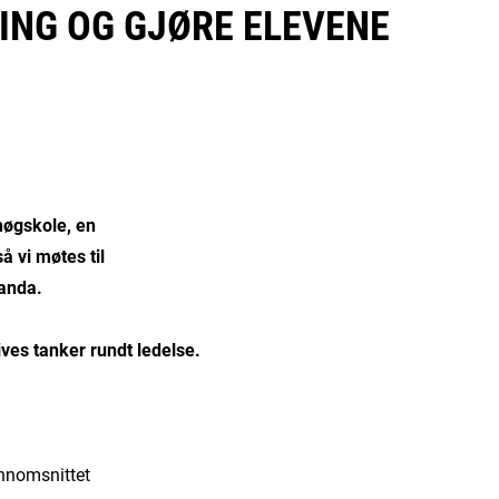
ING OG GJØRE ELEVENE
ehøgskole, en
å vi møtes til
ganda.
ives tanker rundt ledelse.
ennomsnittet