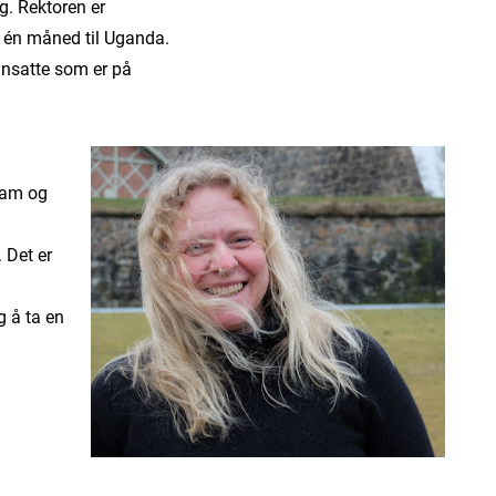
ig. Rektoren er
r én måned til Uganda.
 ansatte som er på
team og
 Det er
g å ta en