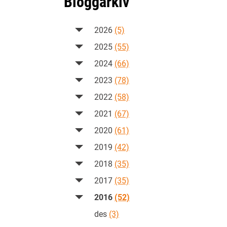
Bloggarkiv
2026
(5)
2025
(55)
2024
(66)
2023
(78)
2022
(58)
2021
(67)
2020
(61)
2019
(42)
2018
(35)
2017
(35)
2016
(52)
des
(3)