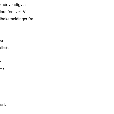
ne nødvendigvis
re for livet. Vi
ilbakemeldinger fra
Her
al hete
el
å må
pril.