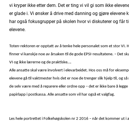
vi kryper ikke etter dem. Det er ting vi vil gi som ikke eleve
er glade i. Vi ønsker å drive med danning og gjøre elevene kla
har også fokusgrupper på skolen hvor vi diskuterer og får t
elevene.
Toten-rektoren er opptatt av å tenke hele personalet som et stor VI. 
finner vi kanskje noe av årsaken til de gode EPSI-resultatene. – Det sk
VI og ikke lærerne og de praktiske….
Alle ansatte skal være involvert i elevarbeidet. Hos oss må for eksemp
elevene gå til vaktmester hvis det er noe de trenger slik hjelp til, og s
de selv være med å reparere eller ordne opp – det er ikke bare å legge
papirlapp i postkassa. Alle ansatte som vil har også et valgfag.
Les hele portrettet i Folkehøgskolen nr 2 2016 – når det kommer ut i a