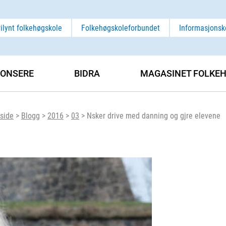
rilynt folkehøgskole
Folkehøgskoleforbundet
Informasjonsk
ONSERE
BIDRA
MAGASINET FOLKEH
side
>
Blogg
>
2016
>
03
>
Nsker drive med danning og gjre elevene