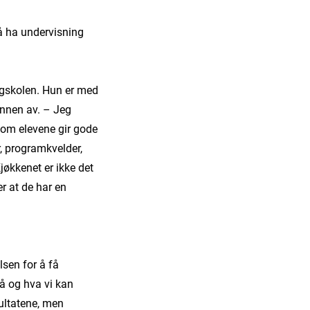
 å ha undervisning
øgskolen. Hun er med
unnen av. – Jeg
som elevene gir gode
, programkvelder,
jøkkenet er ikke det
r at de har en
sen for å få
på og hva vi kan
sultatene, men