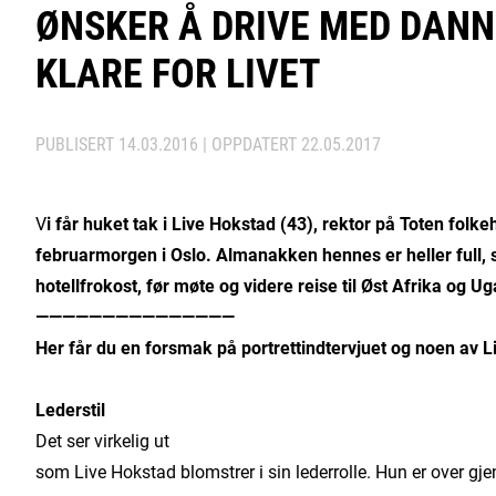
ØNSKER Å DRIVE MED DANN
KLARE FOR LIVET
PUBLISERT
14.03.2016
| OPPDATERT
22.05.2017
V
i får huket tak i Live Hokstad (43), rektor på Toten folk
februarmorgen i Oslo. Almanakken hennes er heller full, s
hotellfrokost, før møte og videre reise til Øst Afrika og U
———————————————
Her får du en forsmak på portrettindtervjuet og noen av L
Lederstil
Det ser virkelig ut
som Live Hokstad blomstrer i sin lederrolle. Hun er over gj