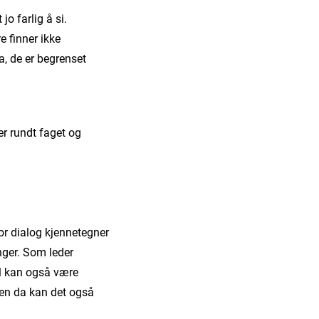
jo farlig å si.
e finner ikke
a, de er begrenset
er rundt faget og
r dialog kjennetegner
inger. Som leder
til kan også være
men da kan det også