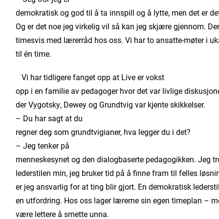
demokratisk og god til å ta innspill og å lytte, men det er det 
Og er det noe jeg virkelig vil så kan jeg skjære gjennom. Der
timesvis med lærerråd hos oss. Vi har to ansatte-møter i uk
til én time.
Vi har tidligere fanget opp at Live er vokst
opp i en familie av pedagoger hvor det var livlige diskusjon
der Vygotsky, Dewey og Grundtvig var kjente skikkelser.
– Du har sagt at du
regner deg som grundtvigianer, hva legger du i det?
– Jeg tenker på
menneskesynet og den dialogbaserte pedagogikken. Jeg tro
lederstilen min, jeg bruker tid på å finne fram til felles løsn
er jeg ansvarlig for at ting blir gjort. En demokratisk leders
en utfordring. Hos oss lager lærerne sin egen timeplan – 
være lettere å smette unna.