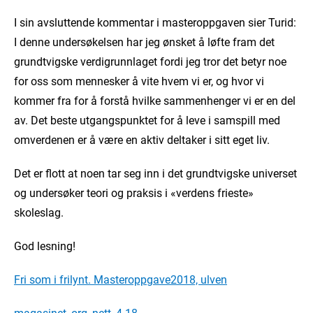
I sin avsluttende kommentar i masteroppgaven sier Turid:
I denne undersøkelsen har jeg ønsket å løfte fram det
grundtvigske verdigrunnlaget fordi jeg tror det betyr noe
for oss som mennesker å vite hvem vi er, og hvor vi
kommer fra for å forstå hvilke sammenhenger vi er en del
av. Det beste utgangspunktet for å leve i samspill med
omverdenen er å være en aktiv deltaker i sitt eget liv.
Det er flott at noen tar seg inn i det grundtvigske universet
og undersøker teori og praksis i «verdens frieste»
skoleslag.
God lesning!
Fri som i frilynt. Masteroppgave2018, ulven
magasinet_org_nett, 4 18