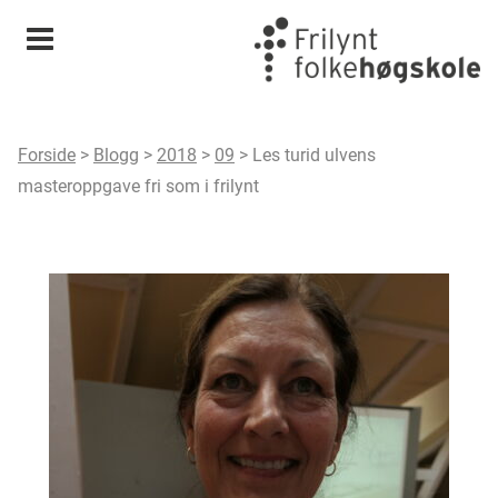
Meny
Forside
>
Blogg
>
2018
>
09
>
Les turid ulvens
masteroppgave fri som i frilynt