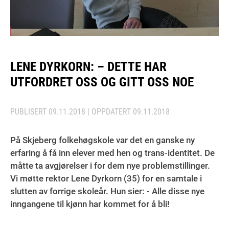
LENE DYRKORN: – DETTE HAR
UTFORDRET OSS OG GITT OSS NOE
PUBLISERT
09.11.2018
| OPPDATERT
09.11.2018
På Skjeberg folkehøgskole var det en ganske ny
erfaring å få inn elever med hen og trans-identitet. De
måtte ta avgjørelser i for dem nye problemstillinger.
Vi møtte rektor Lene Dyrkorn (35) for en samtale i
slutten av forrige skoleår. Hun sier: - Alle disse nye
inngangene til kjønn har kommet for å bli!