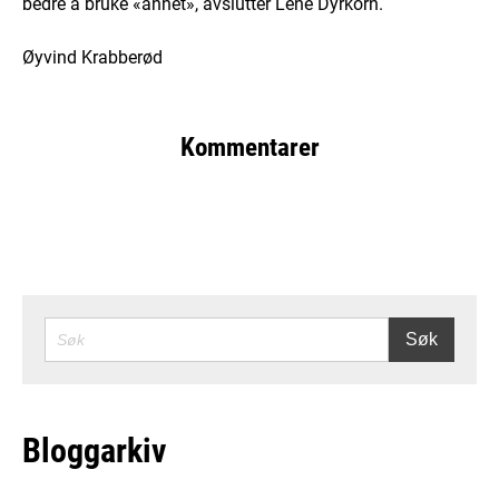
bedre å bruke «annet», avslutter Lene Dyrkorn.
Øyvind Krabberød
Kommentarer
SØK
Søk
Bloggarkiv