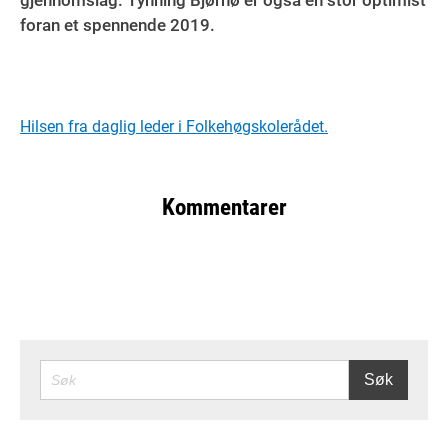
foran et spennende 2019.
Hilsen fra daglig leder i Folkehøgskolerådet.
Kommentarer
SØK
Søk