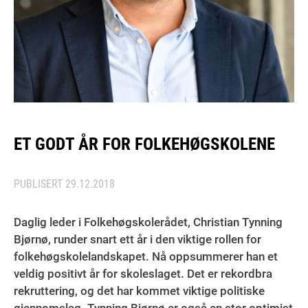
ET GODT ÅR FOR FOLKEHØGSKOLENE
PUBLISERT
29.12.2018
Daglig leder i Folkehøgskolerådet, Christian Tynning
Bjørnø, runder snart ett år i den viktige rollen for
folkehøgskolelandskapet. Nå oppsummerer han et
veldig positivt år for skoleslaget. Det er rekordbra
rekruttering, og det har kommet viktige politiske
gjennomslag. Tynning Bjørnø er også en stor optimist