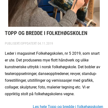
TOPP OG BREDDE I FOLKEHØGSKOLEN
PUBLISERT/OPPDATERT
04.11.2019
Leder i magasinet Folkehøgskolen, nr 5 2019, som snart
er ute. Det produseres mye flott håndverk og ulike
kunstneriske uttrykk i norsk folkehøgskole. Det bobler av
teateroppsetninger, danseopptredener, revyer, standup-
forestillinger, utstillinger og vernissasjer med grafikk,
collager, skulpturer, foto, malerier tegning etc. Vi er
oppriktig stolt på folkehøgskolens vegne.
Les hele Topp og bredde i folkehøgskolen