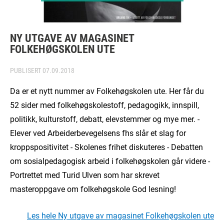
NY UTGAVE AV MAGASINET
FOLKEHØGSKOLEN UTE
PUBLISERT
07.09.2018
Da er et nytt nummer av Folkehøgskolen ute. Her får du
52 sider med folkehøgskolestoff, pedagogikk, innspill,
politikk, kulturstoff, debatt, elevstemmer og mye mer. -
Elever ved Arbeiderbevegelsens fhs slår et slag for
kroppspositivitet - Skolenes frihet diskuteres - Debatten
om sosialpedagogisk arbeid i folkehøgskolen går videre -
Portrettet med Turid Ulven som har skrevet
masteroppgave om folkehøgskole God lesning!
Les hele Ny utgave av magasinet Folkehøgskolen ute