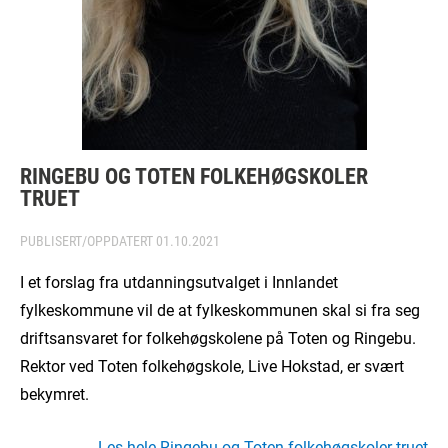
RINGEBU OG TOTEN FOLKEHØGSKOLER
TRUET
PUBLISERT/OPPDATERT
01.10.2021
I et forslag fra utdanningsutvalget i Innlandet
fylkeskommune vil de at fylkeskommunen skal si fra seg
driftsansvaret for folkehøgskolene på Toten og Ringebu.
Rektor ved Toten folkehøgskole, Live Hokstad, er svært
bekymret.
Les hele Ringebu og Toten folkehøgskoler truet