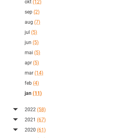
okt
(12)
sep
(2)
aug
(7)
jul
(5)
jun
(5)
mai
(5)
apr
(5)
mar
(14)
feb
(4)
jan
(11)
2022
(58)
2021
(67)
2020
(61)