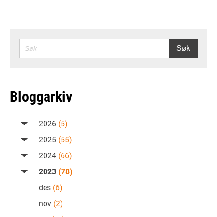
SØK
Søk
Bloggarkiv
2026
(5)
2025
(55)
2024
(66)
2023
(78)
des
(6)
nov
(2)