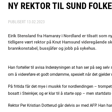
NY REKTOR TIL SUND FOLK
PUBLISERT
13.02.2023
Eirik Stensland fra Hamarøy i Nordland er tilsatt som n
tidligere vært rektor på Knut Hamsund videregående skol
brannkonstabel, bussjåfør og jobb på sykehus.
Han forteller til avisa Inderøyningen at han ser på seg selv
om å videreføre et godt omdømme, spesielt når det gjelder re
På fritida får det mye i musikk for nordlendingen – trompets
bosatt i Steinkjer, og er klar til å starte opp – men startdato
Rektor Per Kristian Dotterud går delvis av med AFP. Han har