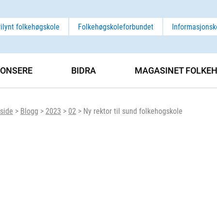
rilynt folkehøgskole
Folkehøgskoleforbundet
Informasjonsk
ONSERE
BIDRA
MAGASINET FOLKEH
side
>
Blogg
>
2023
>
02
>
Ny rektor til sund folkehogskole