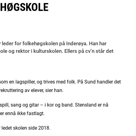
EHØGSKOLE
y leder for folkehøgskolen på Inderøya. Han har
e og rektor i kulturskolen. Ellers på cv’n står det
 som en lagspiller, og trives med folk. På Sund handler det
kruttering av elever, sier han.
pill, sang og gitar – i kor og band. Stensland er nå
 er ennå ikke fastlagt.
 ledet skolen side 2018.