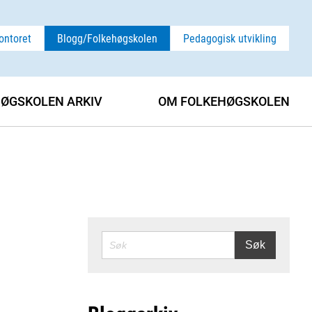
ontoret
Blogg/Folkehøgskolen
Pedagogisk utvikling
ØGSKOLEN ARKIV
OM FOLKEHØGSKOLEN
SØK
Søk