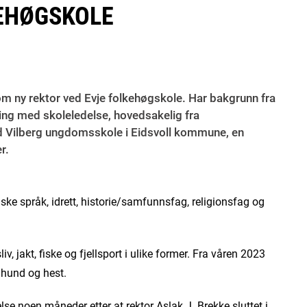
KEHØGSKOLE
 som ny rektor ved Evje folkehøgskole. Har bakgrunn fra
ing med skoleledelse, hovedsakelig fra
d Vilberg ungdomsskole i Eidsvoll kommune, en
r.
ske språk, idrett, historie/samfunnsfag, religionsfag og
v, jakt, fiske og fjellsport i ulike former. Fra våren 2023
 hund og hest.
lse noen måneder etter at rektor Aslak J. Brekke sluttet i