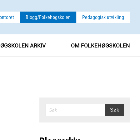
ontoret
Blogg/Folkehøgskolen
Pedagogisk utvikling
ØGSKOLEN ARKIV
OM FOLKEHØGSKOLEN
SØK
Søk