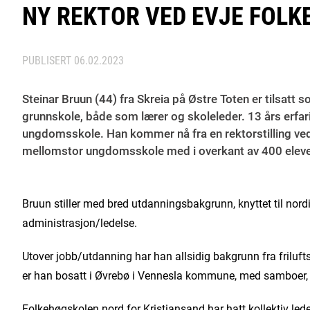
NY REKTOR VED EVJE FOL
PUBLISERT
06.02.2023
Steinar Bruun (44) fra Skreia på Østre Toten er tilsatt
grunnskole, både som lærer og skoleleder. 13 års erfar
ungdomsskole. Han kommer nå fra en rektorstilling ve
mellomstor ungdomsskole med i overkant av 400 eleve
Bruun stiller med bred utdanningsbakgrunn, knyttet til nordi
administrasjon/ledelse.
Utover jobb/utdanning har han allsidig bakgrunn fra friluftsli
er han bosatt i Øvrebø i Vennesla kommune, med samboer,
Folkehøgskolen nord for Kristiansand har hatt kollektiv lede