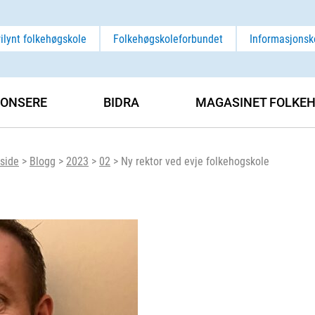
rilynt folkehøgskole
Folkehøgskoleforbundet
Informasjonsk
ONSERE
BIDRA
MAGASINET FOLKEH
side
>
Blogg
>
2023
>
02
>
Ny rektor ved evje folkehogskole