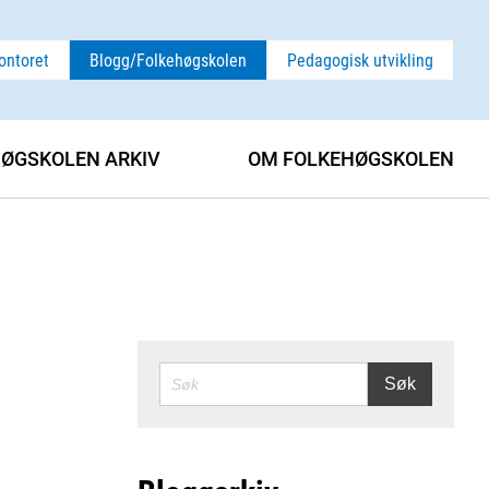
ontoret
Blogg/Folkehøgskolen
Pedagogisk utvikling
ØGSKOLEN ARKIV
OM FOLKEHØGSKOLEN
SØK
Søk