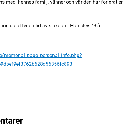
mans med hennes familj, vänner och världen har förlorat en
ng sig efter en tid av sjukdom. Hon blev 78 år.
ge/memorial_page_personal_info.php?
de9dbef9ef3762b628d56356fc893
ntarer