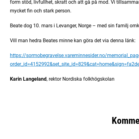
form stöd, livfullhet, skratt och att gå på mod. Vi tillsam
mycket fin och stark person.
Beate dog 10. mars i Levanger, Norge – med sin familj omkri
Vill man hedra Beates minne kan göra det via denna länk:
https://sormobegravelse.vareminnesider.no/memorial_pa
order_id=4152992&set_site_id=829&cat=home&sign=fa2
Karin Langeland
, rektor Nordiska folkhögskolan
Komme