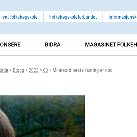
rilynt folkehøgskole
Folkehøgskoleforbundet
Informasjonsk
ONSERE
BIDRA
MAGASINET FOLKEH
side
>
Blogg
>
2023
>
03
>
Minneord beate fasting er dod