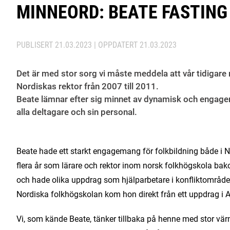
MINNEORD: BEATE FASTING
PUBLISERT
21.03.2023
| OPPDATERT
21.03.2023
Det är med stor sorg vi måste meddela att vår tidigare 
Nordiskas rektor från 2007 till 2011.
Beate lämnar efter sig minnet av dynamisk och engagera
alla deltagare och sin personal.
Beate hade ett starkt engagemang för folkbildning både i 
flera år som lärare och rektor inom norsk folkhögskola bako
och hade olika uppdrag som hjälparbetare i konfliktområde
Nordiska folkhögskolan kom hon direkt från ett uppdrag i 
Vi, som kände Beate, tänker tillbaka på henne med stor värm