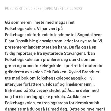
PUBLISERT
08.06.2023
| OPPDATERT
08.06.2023
Gå sommeren i møte med magasinet
Folkehøgskolen. Vi har vært på
Folkehøgskoleforbundets landsmøte i Sogndal hvor
Einar Opsvik ble gjenvalgt som leder for nye to år. Vi
presenterer landsmøtetalen hans. Du får også en
fyldig reportasje fra nystartede Stavanger Urban
Folkehøgskole som profilerer seg sterkt som en
grønn og urban folkehøgskole. I portrettet møter du
gründeren av skolen Geir Bakken. Øyvind Brandt er
ute med bok om folkehøgskolepedagogikk – vi
intervjuer forfatteren. Filosof og linjelærer Finn I.
Birkeland på Skriveverkstedet på Åsane deler med
seg fra sin pedagogiske praksis. Artikkelen –
Folkehøgskolen, en treningsarena for demokratisk
dannelse må du også få med deg. Dette og mye mer i