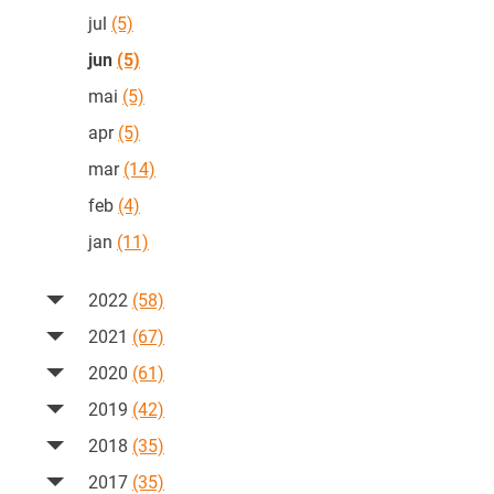
jul
(5)
jun
(5)
mai
(5)
apr
(5)
mar
(14)
feb
(4)
jan
(11)
2022
(58)
2021
(67)
2020
(61)
2019
(42)
2018
(35)
2017
(35)