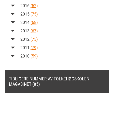
2016
(52)
2015
(75)
2014
(68)
2013
(67)
2012
(73)
2011
(79)
2010
(59)
TIDLIGERE NUMMER AV FOLKEHØGSKOLEN
MAGASINET (85)