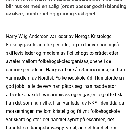
blir husket med en salig (ordet passer godt!) blanding
av alvor, munterhet og grundig saklighet.
Harry Wiig Andersen var leder av Noregs Kristelege
Folkehøgskulelag i tre perioder, og derfor var han også
skiftevis leder og medlem av Folkehøgskolerådet etter
avtaler mellom folkehøgskoleorganisasjonene i de
samme periodene. Harry satt også i Samnemnda, og han
var medlem av Nordisk Folkehøgskoleråd. Han gjorde en
god jobb i alle de verv han påtok seg, han hadde stor
arbeidskapasitet, var ambisiøs og engasjert, og ofte fikk
han det som han ville. Han var leder av NKF i den tida da
motsetningen mellom kristelig og frilynt folkehøgskole
var skarp og stor, det handlet synet på eksamen, det
handlet om kompetansespørsmål, og det handlet om