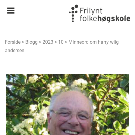
Meny
Forside
>
Blogg
>
2023
>
10
>
Minneord om harry wiig
andersen