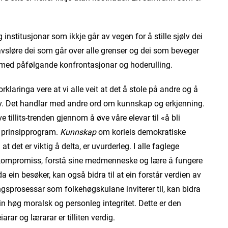
og institusjonar som ikkje går av vegen for å stille sjølv dei
å avsløre dei som går over alle grenser og dei som beveger
uk med påfølgande konfrontasjonar og hoderulling.
rklaringa vere at vi alle veit at det å stole på andre og å
sjølv. Det handlar med andre ord om kunnskap og erkjenning.
tillits-trenden gjennom å øve våre elevar til «å bli
g prinsipprogram.
Kunnskap
om korleis demokratiske
at det er viktig å delta, er uvurderleg. I alle faglege
 kompromiss, forstå sine medmenneske og lære å fungere
ein besøker, kan også bidra til at ein forstår verdien av
ngsprosessar som folkehøgskulane inviterer til, kan bidra
 høg moralsk og personleg integritet. Dette er den
iarar og lærarar er tilliten verdig.