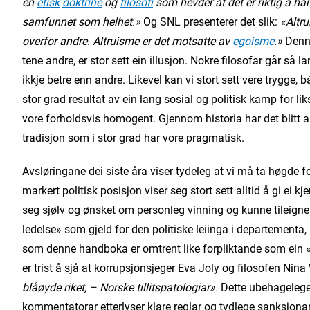
en
etisk
doktrine
og
filosofi
som hevder at det er riktig å han
samfunnet som helhet.»
Og SNL presenterer det slik:
«Altru
overfor andre. Altruisme er det motsatte av
egoisme
.»
Denn
tene andre, er stor sett ein illusjon. Nokre filosofar går så 
ikkje betre enn andre. Likevel kan vi stort sett vere trygge, b
stor grad resultat av ein lang sosial og politisk kamp for li
vore forholdsvis homogent. Gjennom historia har det blitt ar
tradisjon som i stor grad har vore pragmatisk.
Avsløringane dei siste åra viser tydeleg at vi må ta høgde 
markert politisk posisjon viser seg stort sett alltid å gi ei kj
seg sjølv og ønsket om personleg vinning og kunne tileigne s
ledelse» som gjeld for den politiske leiinga i departementa
som denne handboka er omtrent like forpliktande som ein «s
er trist å sjå at korrupsjonsjeger Eva Joly og filosofen Ni
blåøyde riket, – Norske tillitspatologiar».
Dette ubehagelege b
kommentatorar etterlyser klare reglar og tydlege sanksjonar