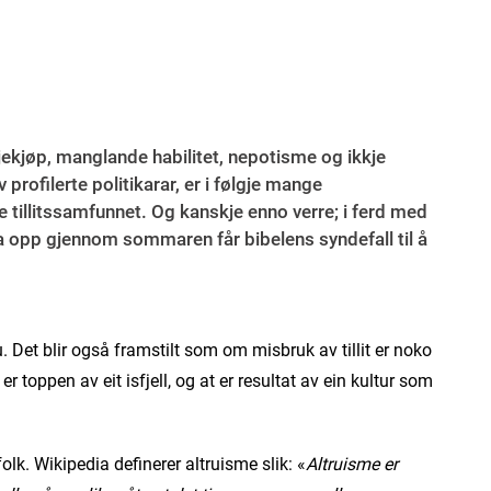
jekjøp, manglande habilitet, nepotisme og ikkje
 profilerte politikarar, er i følgje mange
e tillits­samfunnet. Og kanskje enno verre; i ferd med
lla opp gjennom sommaren får bibelens syndefall til å
. Det blir også framstilt som om misbruk av tillit er noko
er toppen av eit isfjell, og at er resultat av ein kultur som
olk. Wikipedia definerer altruisme slik: «
Altruisme er