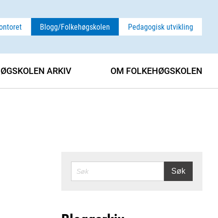
ontoret
Blogg/Folkehøgskolen
Pedagogisk utvikling
ØGSKOLEN ARKIV
OM FOLKEHØGSKOLEN
SØK
Søk