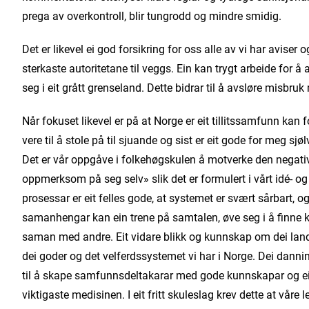
prega av overkontroll, blir tungrodd og mindre smidig.
Det er likevel ei god forsikring for oss alle av vi har aviser 
sterkaste autoritetane til veggs. Ein kan trygt arbeide for 
seg i eit grått grenseland. Dette bidrar til å avsløre misbr
Når fokuset likevel er på at Norge er eit tillitssamfunn kan fo
vere til å stole på til sjuande og sist er eit gode for meg 
Det er vår oppgåve i folkehøgskulen å motverke den negative 
oppmerksom på seg selv» slik det er formulert i vårt idé- o
prosessar er eit felles gode, at systemet er svært sårbart, og 
samanhengar kan ein trene på samtalen, øve seg i å finne
saman med andre. Eit vidare blikk og kunnskap om dei landa 
dei goder og det velferdssystemet vi har i Norge. Dei danni
til å skape samfunns­deltakarar med gode kunnskapar og ein
viktigaste medisinen. I eit fritt skuleslag krev dette at våre le