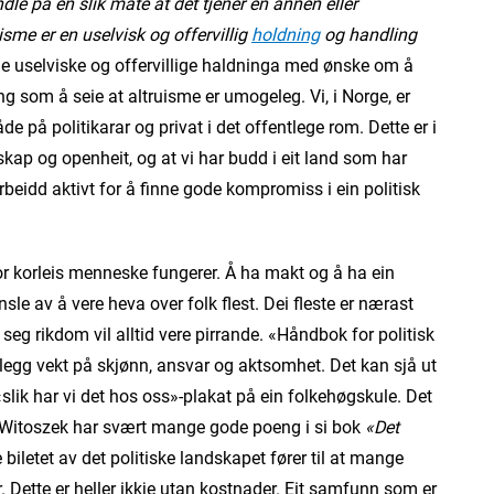
dle på en slik måte at det tjener en annen eller
isme er en uselvisk og offervillig
holdning
og handling
e uselviske og offervillige haldninga med ønske om å
lang som å seie at altruisme er umogeleg. Vi, i Norge, er
åde på politikarar og privat i det offentlege rom. Dette er i
kskap og openheit, og at vi har budd i eit land som har
beidd aktivt for å finne gode kompromiss i ein politisk
for korleis menneske fungerer. Å ha makt og å ha ein
ensle av å vere heva over folk flest. Dei fleste er nærast
eg rikdom vil alltid vere pirrande. «Håndbok for politisk
, legg vekt på skjønn, ansvar og aktsomhet. Det kan sjå ut
lik har vi det hos oss»-plakat på ein folkehøgskule. Det
na Witoszek har svært mange gode poeng i si bok
«Det
iletet av det politiske landskapet fører til at mange
. Dette er heller ikkje utan kostnader. Eit samfunn som er