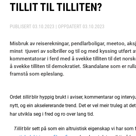
TILLIT TIL TILLITEN?
PUBLISERT
03.10.2023
| OPPDATERT
03.10.2023
Misbruk av reiserekningar, pendlarboligar, meetoo, aks
minst tjuveri av solbriller og til og med kyssing utført av
kommentatorar i ferd med å svekke tilliten til det norsk
å svekke tilliten til demokratiet. Skandalane som er ru
framstå som epleslang.
Ordet
tillit
blir hyppig brukt i aviser, kommentarar og intervju
nytt, og ein akselererande trend. Det er vel meir truleg at det 
har utvikla seg i fred og ro over lang tid.
Tillit
blir sett på som ein altruistisk eigenskap vi har som f