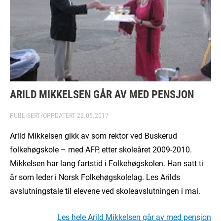
ARILD MIKKELSEN GÅR AV MED PENSJON
PUBLISERT/OPPDATERT
22.05.2017
Arild Mikkelsen gikk av som rektor ved Buskerud
folkehøgskole – med AFP, etter skoleåret 2009-2010.
Mikkelsen har lang fartstid i Folkehøgskolen. Han satt ti
år som leder i Norsk Folkehøgskolelag. Les Arilds
avslutningstale til elevene ved skoleavslutningen i mai.
Les hele Arild Mikkelsen går av med pensjon